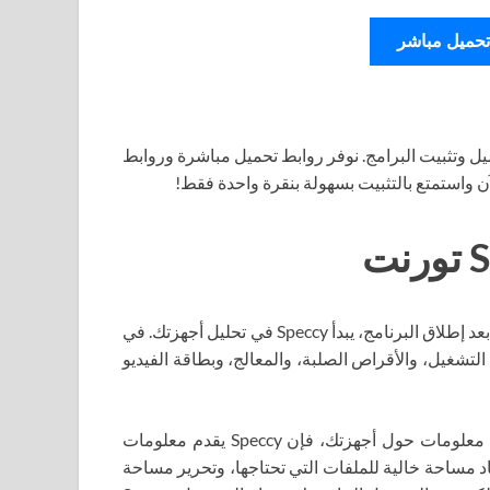
تحميل مباشر
ل وتثبيت البرامج. نوفر روابط تحميل مباشرة وروابط
آن واستمتع بالتثبيت بسهولة بنقرة واحدة فقط!
Speccy Professional هي أداة تحليل نظام أنيقة متاحة لك مجانًا. بعد إطلاق البرنامج، يبدأ Speccy في تحليل أجهزتك. في
غيل، والأقراص الصلبة، والمعالج، وبطاقة الفيديو
في حين أن خصائص نظام Windows وإدارة الأجهزة توفر أيضًا معلومات حول أجهزتك، فإن Speccy يقدم معلومات
اد مساحة خالية للملفات التي تحتاجها، وتحرير مساحة