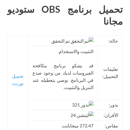
تحميل برنامج OBS ستوديو
مجانا
حالة:
تم التحقق
التثبيت والاستخدام.
قد يشكو برنامج مكافحة
تعليمات
الفيروسات لديك من وجود صدع
تحميل
التحميل:
في البرنامج. نوصي بتعطيله عند
تورنت
التنزيل والتثبيت.
بذور:
321
الأقران:
24
مقاس:
272.47 ميجابايت