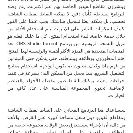
وينشرون مقاطع الفيديو الخاصة بهم عبر الإنترنت. يتم وضع
البرنامج ببساطة كأداة دفق. لا يمكنه التقاط لقطات الشاشة
فحسب، بل يمكنه أيضًا تسجيل شاشتك. يجب علينا على الفور
تكييف المكونات للنشر على الإنترنت. يتم استخدام الأداة من
خلال خدمة خاصة. لبدء استخدام المنتج، كل ما عليك فعله هو
تنزيل النسخة الروسية من برنامج OBS Studio torrent. تعد
المنصات المتعددة هي الميزة الأكثر أهمية والرئيسية لهذا المنتج.
اهتم المطورون بوظائفه وبساطته، حتى يتمكن حتى المبتدئين
من فهم ماذا وكيف يفعلون. تم تكوين الواجهة باستخدام مفاتيح
التشغيل السريع، مما يجعل من الممكن البدء بسرعة في تنفيذ
إجراءات معينة. يمكنك التقاط صور مفصلة للأجزاء والعناصر
الإضافية. تحتوي المجموعة القياسية على عدد كافٍ من
الخيارات.
سيساعدك هذا البرنامج المجاني على التقاط لقطات الشاشة
ومقاطع الفيديو دون شغل مساحة كبيرة على القرص، والأهم
من ذلك، أن الإجراء سيستغرق بعض الوقت. مجموعة خاصة من
الوظائف والقدرة على إجراء تجارب مختلفة تساعد