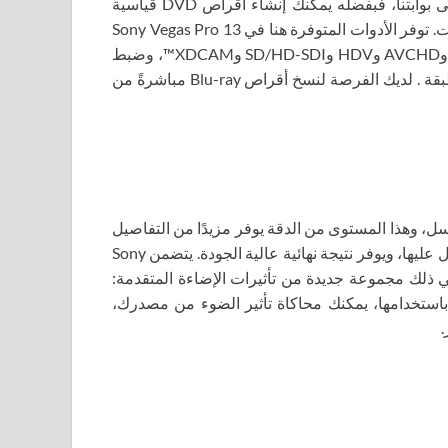
والصوت، فإننا نوصيك بتنزيل Sony Vegas Pro 13 torrent على بوابتنا، فبفضله يمكنك إنشاء أقراص DVD قياسية
بفيديو معقد والترجمات والقوائم متعددة اللغات وإضافة التعليقات. توفر الأدوات المتوفرة هنا في Sony Vegas Pro 13
القدرة على التحرير والمعالجة في الوقت الفعلي بتنسيقات DV وAVCHD وHDV وSD/HD-SDI وXDCAM™، وضبط
الصوت بدقة، وإنشاء صوت محيطي وأقراص DVD مزدوجة الطبقة . لديك الفرصة لنسخ أقراص Blu-ray مباشرةً من
ا إلا أن نبتهج بدعم 4K. معيار الصورة هو 4096 × 2160 بكسل، وهذا المستوى من الدقة يوفر مزيدًا من التفاصيل
والمرونة للقص الشامل. إنه مثالي لتركيب تأثيرات الفيديو والعمل عليها، ويوفر نتيجة نهائية عالية الجودة. يتضمن Sony
للتخصيص، بما في ذلك مجموعة جديدة من تأثيرات الإضاءة المتقدمة:
Glit وBeams وDefocus وStardust وSoft Contrast وFill. باستخدامها، يمكنك محاكاة تأثير الضوء من مصدرك،
.