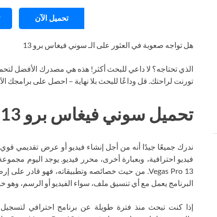
تحميل الآن
هل تواجه صعوبة في العثور على الـ سوني فيغاس برو 13
الذي تحتاجه؟ لا داعي للبحث أكثر! هذه هي مصدرك الأفضل لتحمي
تورنت لراحتك. قل وداعًا للبحث بلا نهاية – احصل على برامجك ال
تحميل سوني فيغاس برو 13 تورنت
ندرك جميعًا جيدًا أنه من أجل إنشاء فيديو أو عرض تقديمي قوي 
Vegas Pro 13. من حيث خصائصه وتطبيقاته، فهو قادر ع
البرنامج يعمل مع أي تنسيق ملف، سواء الفيديو أو الرسم، وهو خب
إذا كنت تبحث منذ فترة طويلة عن برنامج احترافي لتسجيل ا