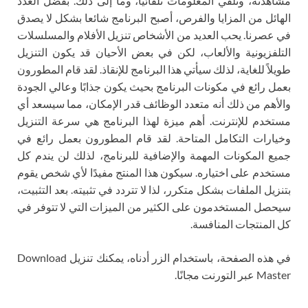
مشاهدته، وتلقي المعلومات تلقائيًا، وما إلى ذلك. بفضل العدد
الهائل من المزايا والفرص، أصبح البرنامج شائعا بشكل لا يصدق
في عصرنا. يحب العديد من الأشخاص تنزيل الأفلام والمسلسلات
التلفزيونية والألعاب، لكن في بعض الأحيان قد يكون التنزيل
طويلاً للغاية، لذلك سيأتي هذا البرنامج للإنقاذ. لقد قام المطورون
بعمل رائع في مكونات البرنامج بحيث يكون جذابًا وعالي الجودة
والأهم من ذلك أنه متعدد الوظائف قدر الإمكان، مما سيسعد أي
مستخدم للإنترنت. أهم ميزة لهذا البرنامج هي سرعة التنزيل
وخيارات التكامل المتاحة. لقد قام المطورون بعمل رائع في
جميع المكونات المهمة والإضافية للبرنامج، لذلك لن يندم كل
مستخدم على اختياره. سيكون هذا المنتج مفيدًا لأي شخص يقوم
بتنزيل الملفات بشكل متكرر، لذا لا تتردد في تثبيته. بعد التثبيت،
سيحصل المستخدمون على الكثير من الميزات التي لا تتوفر في
كل المنتجات المنافسة.
في هذه الصفحة، باستخدام الزر أدناه، يمكنك تنزيل Download
Master عبر التورنت مجانًا.