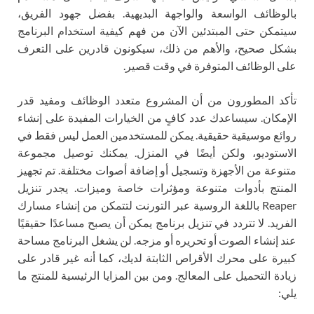
بالوظائف الواسعة والواجهة البديهية. بفضل جهود الفريق،
سيتمكن حتى المبتدئين الآن من فهم كيفية استخدام البرنامج
بشكل صحيح، والأهم من ذلك، سيكونون قادرين على التعرف
على الوظائف المتوفرة في وقت قصير.
تأكد المطورون من أن المشروع متعدد الوظائف ومفيد قدر
الإمكان. سيساعدك عدد كافٍ من الخيارات المفيدة على إنشاء
روائع موسيقية حقيقية. يمكن للمستخدمين العمل ليس فقط في
الاستوديو، ولكن أيضًا في المنزل. يمكنك توصيل مجموعة
متنوعة من الأجهزة وتسجيل أو إضافة أصوات مختلفة. تم تجهيز
المنتج بأدوات متنوعة ومؤثرات خاصة وميزات. يجدر تنزيل
Reaper باللغة الروسية عبر التورنت لتتمكن من إنشاء مسارك
الفريد. لا تتردد في تنزيل برنامج يمكن أن يصبح مساعدًا حقيقيًا
عند إنشاء الصوت أو تحريره أو مزجه. لن يشغل البرنامج مساحة
كبيرة على محرك الأقراص الثابتة لديك، كما أنه غير قادر على
زيادة التحميل على المعالج. ومن بين المزايا الرئيسية للمنتج ما
يلي: