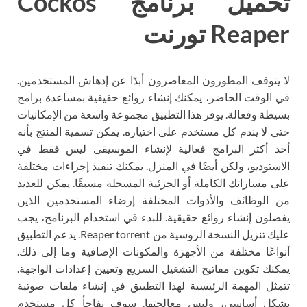
تحميل برنامج Cockos
Reaper تورنت
لا يتوقف المطورون المعاصرون أبدًا عن إدهاش المستخدمين.
في الوقت الحاضر، يمكنك إنشاء روائع حقيقية بمساعدة برامج
بسيطة وفعالة. يوفر هذا التطبيق مجموعة واسعة من الإمكانيات
حتى لا يندم كل مستخدم على اختياره. يمكن تسمية المنتج بأنه
أحد أكثر البرامج فعالية لإنشاء الموسيقى ليس فقط في
الاستوديو، ولكن أيضًا في المنزل. يمكنك تنفيذ إجراءات مختلفة
على مساراتك الكاملة أو الجزئية المسجلة مسبقًا. يمكن للعديد
من الوظائف والأدوات المختلفة إرضاء المستخدمين الذين
يفضلون إنشاء روائع حقيقية. للبدء في استخدام البرنامج، يجب
عليك تنزيل النسخة الروسية من Reaper torrent. يدعم التطبيق
أنواعًا مختلفة من الأجهزة والمكونات الإضافية وما إلى ذلك.
يمكنك تكوين مفاتيح التشغيل السريع وتعيين إعدادات الواجهة.
تتمثل المهمة الرئيسية لهذا التطبيق في إنشاء ملفات صوتية
بشكل أساسي، وليس معالجتها. سوف يفاجأ كل مستخدم