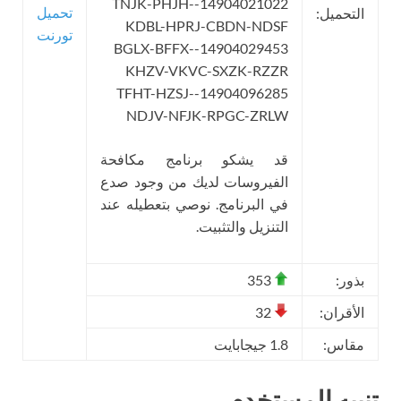
14904021022-TNJK-PHJH-
تحميل
التحميل:
KDBL-HPRJ-CBDN-NDSF
تورنت
14904029453-BGLX-BFFX-
KHZV-VKVC-SXZK-RZZR
14904096285-TFHT-HZSJ-
NDJV-NFJK-RPGC-ZRLW
قد يشكو برنامج مكافحة
الفيروسات لديك من وجود صدع
في البرنامج. نوصي بتعطيله عند
التنزيل والتثبيت.
بذور:
353
الأقران:
32
مقاس:
1.8 جيجابايت
تنبيه المستخدم