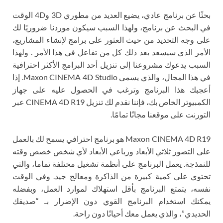
بحثًا عن برنامج عادي، يضيع العديد من مطوري 3D و4D الوقت
في البحث عن برنامج، ولهذا السبب سيكون موردنا ضروريًا لك
على وجه التحديد من حيث العثور على برامج لإنشاء المشاريع،
الأمر الذي سيسعد بعد ذلك كل من تفاعل في هذا الأمر . ولهذا
السبب يدعوك مشروعنا إلى تنزيل أحد البرامج الأكثر احترافية
في هذا المجال، والذي يسمى Maxon CINEMA 4D Studio. إذا
أعجبك هذا البرنامج وترغب في الحصول عليه على جهاز
الكمبيوتر الخاص بك، فإننا نقدم لك تنزيل CINEMA 4D R19 عبر
التورنت على موقعنا مجانًا تمامًا.
Maxon CINEMA 4D R19 هو برنامج احترافي يسمح لك بالعمل
على التصور ثلاثي الأبعاد ورباعي الأبعاد لأي شخص خصص وقته
للنمذجة. يعمل البرنامج على أنظمة تشغيل مختلفة تماما، والتي
تحتوي على كمية كبيرة من الذاكرة ومعالج جيد. وفي الوقت
نفسه، يتمتع البرنامج بأقل استهلاك لموارد العمل، وبفضله
يمكنك استخدام البرنامج القوي دون الإضرار بـ “صديقك
الحديدي”، والذي يعمل معك أحيانًا دون راحة.