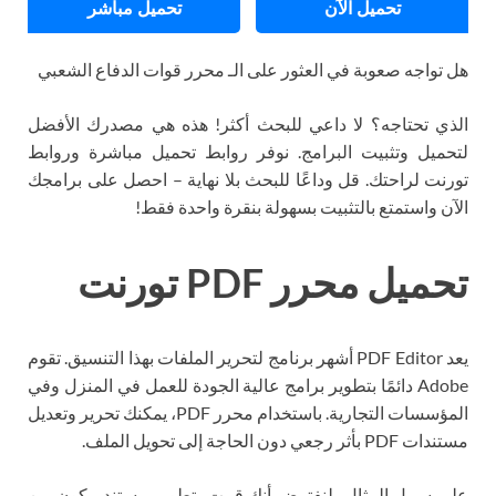
تحميل الآن
تحميل مباشر
هل تواجه صعوبة في العثور على الـ محرر قوات الدفاع الشعبي
الذي تحتاجه؟ لا داعي للبحث أكثر! هذه هي مصدرك الأفضل
لتحميل وتثبيت البرامج. نوفر روابط تحميل مباشرة وروابط
تورنت لراحتك. قل وداعًا للبحث بلا نهاية – احصل على برامجك
الآن واستمتع بالتثبيت بسهولة بنقرة واحدة فقط!
تحميل محرر PDF تورنت
يعد PDF Editor أشهر برنامج لتحرير الملفات بهذا التنسيق. تقوم
Adobe دائمًا بتطوير برامج عالية الجودة للعمل في المنزل وفي
المؤسسات التجارية. باستخدام محرر PDF، يمكنك تحرير وتعديل
مستندات PDF بأثر رجعي دون الحاجة إلى تحويل الملف.
على سبيل المثال، لنفترض أنك قمت بتطوير مستند مكون من