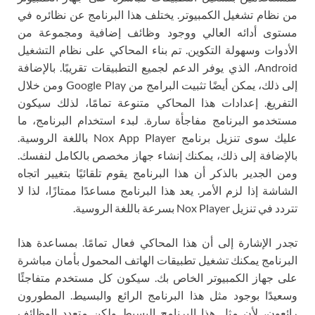
من نظام تشغيل الكمبيوتر. يختلف هذا البرنامج عن نظائره في
مستوى أدائه العالي ووجود وظائف إضافية ومجموعة من
الأدوات وسهولة التكوين. تم بناء المحاكي على نظام التشغيل
Android، الذي يوفر الدعم لجميع التطبيقات تقريبًا. بالإضافة
إلى ذلك، يمكن أيضًا تثبيت البرامج من Google Play ومن خلال
التفريغ. إعدادات هذا المحاكي متنوعة تمامًا، لذلك سيكون
مستخدمو البرنامج مفاجأة سارة. لبدء استخدام البرنامج، ما
عليك سوى تنزيل برنامج Nox App Player باللغة الروسية.
بالإضافة إلى ذلك، يمكنك إنشاء جهاز مخصص بالكامل لنفسك.
ومن الجدير بالذكر أن هذا البرنامج يقوم تلقائيًا بتغيير اتجاه
الشاشة إذا لزم الأمر. يعد هذا البرنامج مساعدًا ممتازًا، لذا لا
تتردد في تنزيل Nox Player بسرعة باللغة الروسية.
تجدر الإشارة إلى أن هذا المحاكي فعال تمامًا. بمساعدة هذا
البرنامج يمكنك تشغيل تطبيقات الهاتف المحمول بأمان مباشرة
على جهاز الكمبيوتر الخاص بك. سيكون كل مستخدم متفاجئًا
وسعيدًا بوجود مثل هذا البرنامج الرائع والبسيط. المطورون
رائعون، لأن مثل هذا البرنامج البسيط ولكن متعدد الوظائف