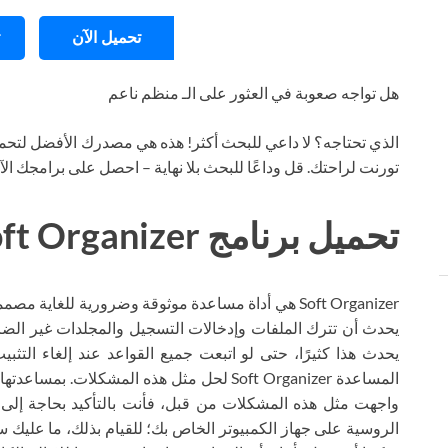
تحميل الآن
هل تواجه صعوبة في العثور على الـ منظم ناعم
الذي تحتاجه؟ لا داعي للبحث أكثر! هذه هي مصدرك الأفضل لتحمي
تورنت لراحتك. قل وداعًا للبحث بلا نهاية – احصل على برامجك ال
تحميل برنامج Soft Organizer تورنت
Soft Organizer هي أداة مساعدة موثوقة وضرورية للغاية م
يحدث أن تترك الملفات وإدخالات التسجيل والمجلدات غير الضروري
يحدث هذا كثيرًا، حتى لو اتبعت جميع القواعد عند إلغاء التثبيت
المساعدة Soft Organizer لحل مثل هذه المشكلات
الروسية على جهاز الكمبيوتر الخاص بك؛ للقيام بذلك، ما عليك س