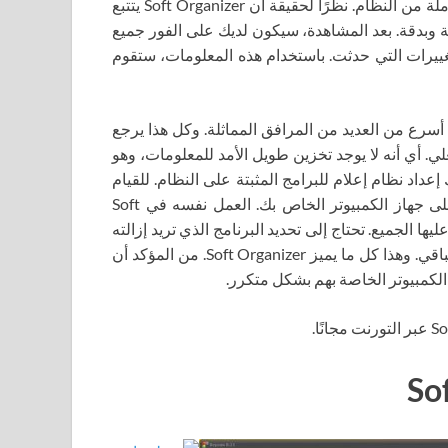
يمكننا أن نقول بأمان أن البرنامج تم إنشاؤه خصيصا للإزالة الكاملة من النظام. نظرًا لحقيقة أن Soft Organizer يتتبع
عة وبدقة. بعد المشاهدة، سيكون لديك على الفور جميع
غييرات التي حدثت. باستخدام هذه المعلومات، ستقوم
أسرع من العديد من المرافق المماثلة. وكل هذا يرجع
. أي أنه لا يوجد تخزين طويل الأمد للمعلومات، وهو
إعداد نظام إعلام للبرامج المثبتة على النظام. للقيام
بذلك، تحتاج أولاً إلى تنزيل ملف تورنت من Soft Organizer على جهاز الكمبيوتر الخاص بك. العمل نفسه في Soft
اد عليها الجميع. تحتاج إلى تحديد البرنامج الذي تريد إزالته
والنقر فوق الزر “إزالة”. بعد ذلك، سيطلب منك النظام تنظيف الباقي. وهذا كل ما يميز Soft Organizer. من المؤكد أن
لكمبيوتر الخاصة بهم بشكل متكرر.