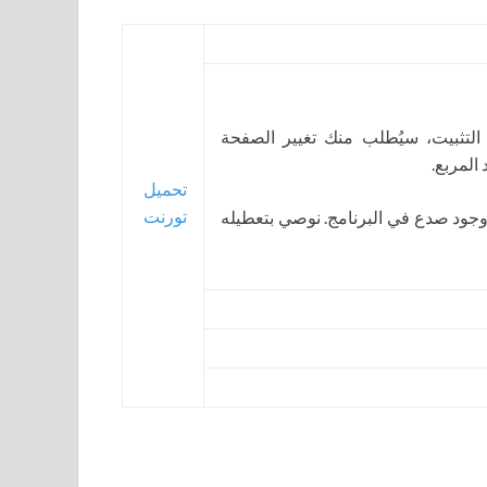
 التثبيت، سيُطلب منك تغيير الصفحة
المربع.
تحميل
تورنت
جود صدع في البرنامج. نوصي بتعطيله