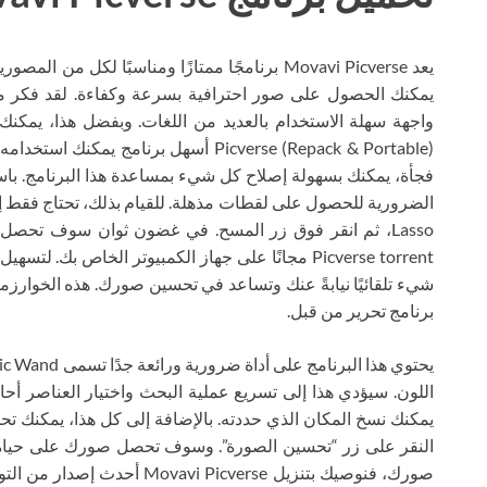
يعد Movavi Picverse برنامجًا ممتازًا ومناسبًا لك
يمكنك الحصول على صور احترافية بسرعة وكفاءة. لقد فكر مبت
Picverse (Repack & Portable) أسهل برن
فجأة، يمكنك بسهولة إصلاح كل شيء بمساعدة هذا البرنامج. باستخ
Picverse torrent مجانًا على جهاز الكمبيوتر الخاص
شيء تلقائيًا نيابةً عنك وتساعد في تحسين صورك. هذه الخوارزمية
برنامج تحرير من قبل.
اللون. سيؤدي هذا إلى تسريع عملية البحث واختيار العناصر أحا
يمكنك نسخ المكان الذي حددته. بالإضافة إلى كل هذا، يمكنك ت
النقر على زر “تحسين الصورة”. وسوف تحصل صورك على حياة ج
صورك، فنوصيك بتنزيل  Picverse