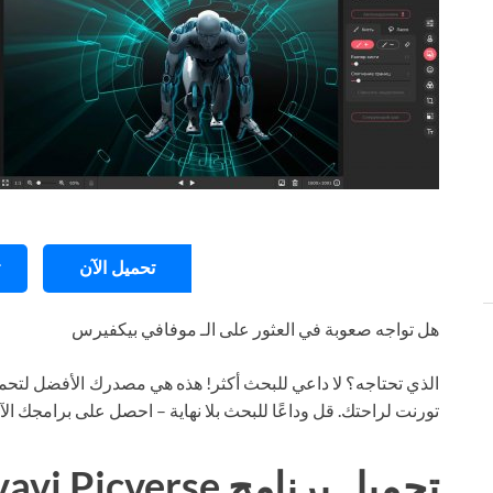
تحميل الآن
هل تواجه صعوبة في العثور على الـ موفافي بيكفيرس
الذي تحتاجه؟ لا داعي للبحث أكثر! هذه هي مصدرك الأفضل لتحمي
تورنت لراحتك. قل وداعًا للبحث بلا نهاية – احصل على برامجك ال
تحميل برنامج Movavi Picverse تورنت