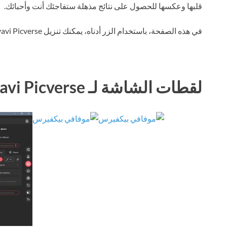
قلبها وعكسها للحصول على نتائج مذهلة ستفاجئك أنت وأحبائك.
في هذه الصفحة، باستخدام الزر أدناه، يمكنك تنزيل Movavi Picverse عبر التورنت مجانًا.
لقطات الشاشة لـ Movavi Picverse