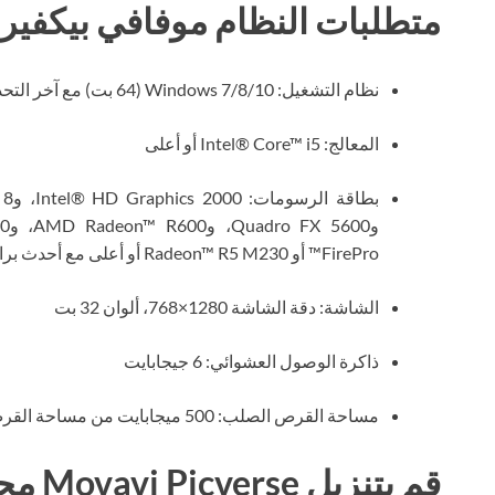
متطلبات النظام موفافي بيكفي
نظام التشغيل: Windows 7/8/10 (64 بت) مع آخر التحديثات
المعالج: Intel® Core™ i5 أو أعلى
FirePro™ أو Radeon™ R5 M230 أو أعلى مع أحدث برامج التشغيل
الشاشة: دقة الشاشة 1280×768، ألوان 32 بت
ذاكرة الوصول العشوائي: 6 جيجابايت
مساحة القرص الصلب: 500 ميجابايت من مساحة القرص المتوفرة
قم بتنزيل Movavi Picverse مجانًا