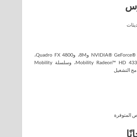
رس
بطاقة الرسومات: Intel® HD Graphics 2000، وNVIDIA® GeForce® 8 و8M، وQuadro FX 4800،
وQuadro FX 5600، وAMD Radeon™ R600، وMobility Radeon™ HD 4330، وسلسلة Mobility