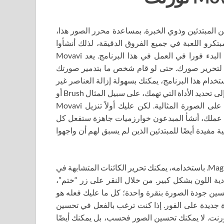
ل من المصورين المبتدئين وذوي الخبرة. بمساعدة محرر الصور هذا،
كرو اللعبة في جميع الفروق الدقيقة، لذلك أنشأوا
واجهة سهلة الاستخدام بالعديد من اللغات. وبفضل هذا، يمكنك البدء فورا في العمل في هذا البرنامج. يعد Movavi
امج يمكنك استخدامه لتحرير صورك. حتى لو قام شخص ما بتدمير صورتك
دام هذا البرنامج، يمكنك بسهولة إزالة العناصر غير
الضرورية للحصول على لقطات مذهلة. للقيام بذلك، تحتاج فقط إلى تحديد الأداة التي تهمك، على سبيل المثال Brush أو
Lasso، ثم انقر فوق زر المسح. في غضون ثوان سوف تحصل على الصورة المثالية. لكن عليك أولاً تنزيل Movavi
 بك. لتسهيل عملك، أنشأ المبدعون خوارزميات جاهزة ستفعل كل
 مفيدة أيضًا للمبتدئين الذين لم يسبق لهم أن واجهوا
يحتوي هذا البرنامج على أداة ضرورية ورائعة جدًا تسمى Magic Wand. باستخدامه، يمكنك تحرير الكائنات المتشابهة في
دية اللون بشكل كبير. من خلال النقر على زر “ختم”،
حسين جودة الصورة بنقرة واحدة؛ كل ما عليك فعله هو
ديدة على الفور. إذا كنت ترغب بالفعل في تحسين
Movavi أحدث إصدار من التورنت. لا يمكنك تحسين الصور فحسب، بل يمكنك أيضًا