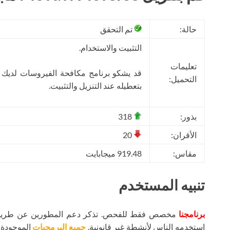
حالة:
تم التحقق
التثبيت والاستخدام.
تعليمات
قد يشكو برنامج مكافحة الفيروسات لديك
التحميل:
بتعطيله عند التنزيل والتثبيت.
بذور:
318
الأقران:
20
مقاس:
919.48 ميجابايت
تنبيه المستخدم
برنامجنا
مخصص فقط للفحص. تذكر دعم المطورين عن طريق شر
استخدمه الناس لأنشطة غير قانونية.
جميع البرمجيات
الموجودة ع