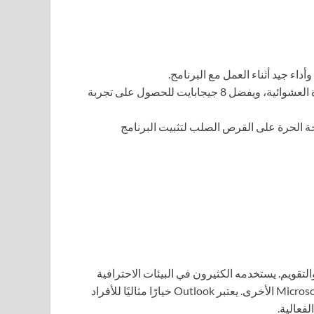
يتطلب البرنامج 4 جيجابايت كحد أدنى من الذاكرة العشوائية، ويفضل 8 جيجابايت للحصول على تجربة
بايت من المساحة الحرة على القرص الصلب لتثبيت البرنامج
 والتقويم. يستخدمه الكثيرون في البيئات الاحترافية
بسبب ميزاته القوية مثل جدولة المواعيد والتكامل مع خدمات Microsoft الأخرى. يعتبر Outlook خيارًا مثاليًا للأفراد
فعالية.