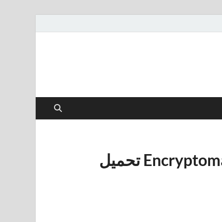
Encryptomatic MailDex 2024 v2.4.18.0 تحميل