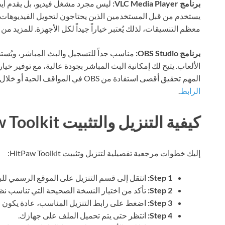
برنامج VLC Media Player:
ليس مجرد مشغل فيديو، بل يقدم أيضًا
يستخدم من قبل المستخدمين الذين يحتاجون لتحويل الفيديوهات 
معظم التنسيقات، لذلك يُعتبر خياراً جيداً لكل الأجهزة. للمزيد من
برنامج OBS Studio:
مناسب جداً للتسجيل والبث المباشر، ويُس
الألعاب. يتيح لك إمكانية البث المباشر بجودة عالية، مع توفير 
المهم تحقيق أقصى استفادة من OBS في المواقف الحية أو خلال البث المباشر. لمزيد من التفاصيل، يمكنك زيارة
الرابط
.
كيفية التنزيل والتثبيت HitPaw Toolkit
إليك خطوات مرجعية تفصيلية لتنزيل وتثبيت HitPaw Toolkit:
Step 1:
انتقل إلى قسم التنزيل على الموقع الرسمي للبر
Step 2:
تأكد من اختيار النسخة الصحيحة التي تناسب نظ
Step 3:
اضغط على رابط التنزيل المناسب، عادة يكون م
Step 4:
انتظر حتى يتم تحميل الملف على جهازك.