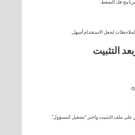
برنامج فك الضغط.
الملاحظات لجعل الاستخدام أسهل.
عد التثبيت
ح.
من على ملف التثبيت واختر “تشغيل كمسؤول”.