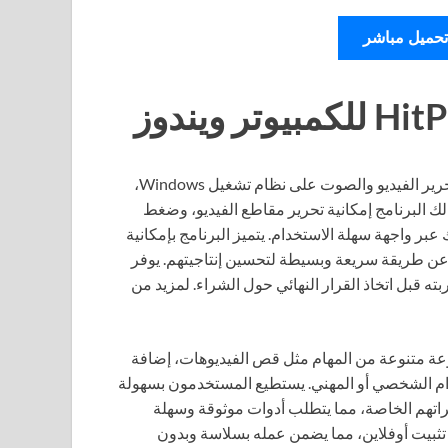
تحميل مباشر
يُعتبر HitPaw Toolkit واحداً من الأدوات الشاملة التي تحتاجها لتحرير الفيديو والصوت على نظام تشغيل Windows،
ح لك البرنامج إمكانية تحرير مقاطع الفيديو، وضغط
عبر واجهة سهلة الاستخدام. يتميز البرنامج بإمكانية
ون عن طريقة سريعة وبسيطة لتحسين إنتاجيتهم. يوفر
ه قبل اتخاذ القرار النهائي حول الشراء. لمزيد من
ستكشاف مجموعة متنوعة من المهام مثل قص الفيديوهات، إضافة
خدام الشخصي أو المهني. يستطيع المستخدمون بسهولة
يراتهم الخاصة، مما يتطلب أدوات موثوقة وسهلة
عم أنظمة Windows 10 و11، ويعتمد على تثبيت أوفلاين، مما يضمن عمله بسلاسة وبدون