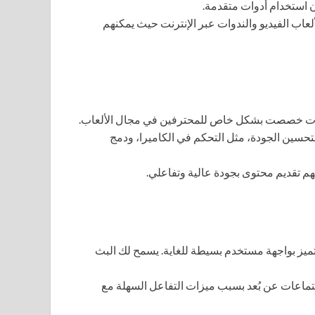
 OBS خلال البث المباشر لألعاب الفيديو والندوات عبر الإنترنت حيث يمكنهم
يو يتضمن ميزات خصصت بشكل خاص للمحترفين في مجال الألعاب.
حسين الجودة، مثل التحكم في الكاميرا، ودمج
م تقديم محتوى بجودة عالية وتفاعلي.
ية، ويتميز بواجهة مستخدم بسيطة للغاية. يسمح لك البث
معلمين والمحترفين استخدام Zoom لعقد الاجتماعات عن بُعد بسبب ميزات التفاعل السهلة مع