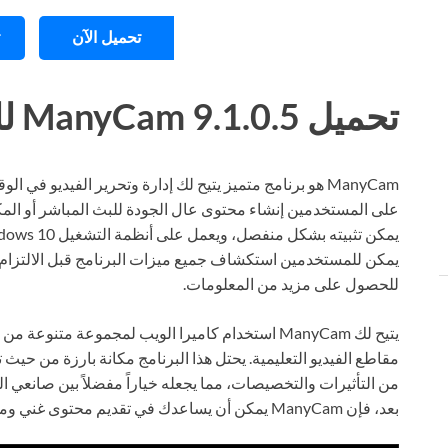
تحميل الآن
تحميل ManyCam 9.1.0.5 للكمبيوتر ويندوز
ManyCam هو برنامج متميز يتيح لك إدارة وتحرير الفيديو 
على المستخدمين إنشاء محتوى عال الجودة للبث المباشر أو المكال
يمكن للمستخدمين استكشاف جميع ميزات البرنامج قبل الالتزام ب
للحصول على مزيد من المعلومات.
يتيح لك ManyCam استخدام كاميرا الويب لمجموعة متنوع
مقاطع الفيديو التعليمية. يحتل هذا البرنامج مكانة بارزة من حيث
من التأثيرات والتخصيصات، مما يجعله خياراً مفضلاً بين صانعي ال
بعد، فإن ManyCam يمكن أن يساعدك في تقديم محتوى غني ومميز مع القليل من الجهد.