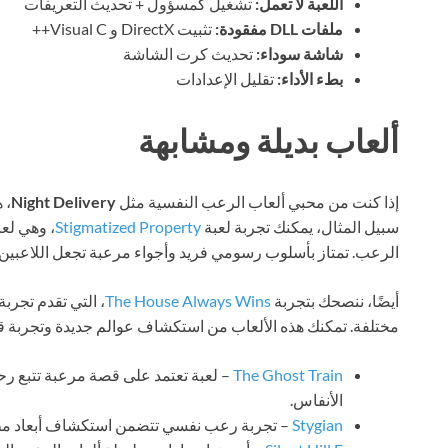
اللعبة لا تعمل:
تشغيل كمسؤول + تحديث التعريفات
ملفات DLL مفقودة:
تثبيت DirectX و Visual C++
شاشة سوداء:
تحديث كرت الشاشة
بطء الأداء:
تقليل الإعدادات
ألعاب بديلة ومشابهة
إذا كنت من محبي ألعاب الرعب النفسية مثل
Night Delivery
، 
سبيل المثال، يمكنك تجربة لعبة
Stigmatized Property
، وهي لع
الرعب. تمتاز بأسلوب رسومي فريد وأجواء مرعبة تجعل اللاعبي
أيضًا، ننصحك بتجربة
The House Always Wins
، التي تقدم تجرب
مختلفة. تمكنك هذه الألعاب من استكشاف عوالم جديدة وتجربة 
The Ghost Train
– لعبة تعتمد على قصة مرعبة تتبع ر
الأنفاس.
Stygian
– تجربة رعب نفسي تتضمن استكشاف أبعاد مظل