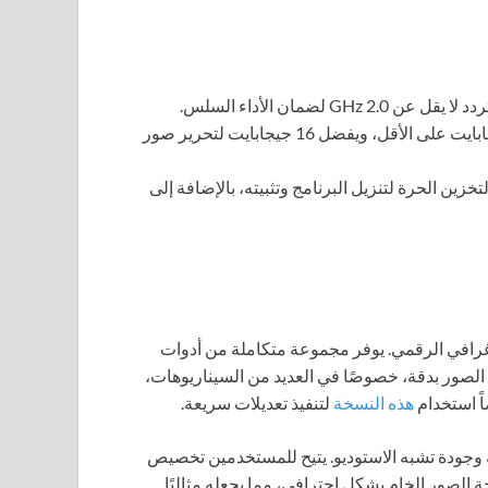
 لضمان الأداء السلس.
يجب أن تمتلك ذاكرة وصول عشوائي سعة 8 جيجابايت على الأقل، ويفضل 16 جيجابايت لتحرير صور
 من مساحة التخزين الحرة لتنزيل البرنامج وتثبيته، بالإضافة إلى
وغرافي الرقمي. يوفر مجموعة متكاملة من أدوات
الصور بدقة، خصوصًا في العديد من السيناريوهات،
ً استخدام
هذه النسخة
لتنفيذ تعديلات سريعة.
قة وجودة تشبه الاستوديو. يتيح للمستخدمين تخصيص
الصور الخام بشكل احترافي، مما يجعله مثاليًا