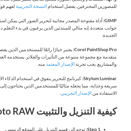
للمصورين المحترفين. يفضل استخدام
النسخة التجريبية
لفهم قوته
GIMP:
أداة مفتوحة المصدر مجانية لتحرير الصور التي يمكن استخ
جوانب متعددة. إنه مثالي للمبتدئين الذين يرغبون في بدء التعلم د
الجديدة.
Corel PaintShop Pro:
يعتبر خيارًا رائعًا للمستخدمين الذين ي
متقدمة مع مجموعة متنوعة من التأثيرات والفلاتر. يستخدمه العدي
والمشاريع. يجب تجربة
الإصدار المعتمد
منه.
Skylum Luminar:
كبرنامج للتحرير يتفوق في استخدام الذكاء ا
سريعة وجذابة، مما يجعله مثاليًا للمستخدمين الذين يحتاجون إل
الاستفادة من
الإصدار التجريبي
.
كيفية التنزيل والتثبيت ON1 Photo RAW
Step 1:
توجه إلى قسم التنزيل على الموقع الرسمي.