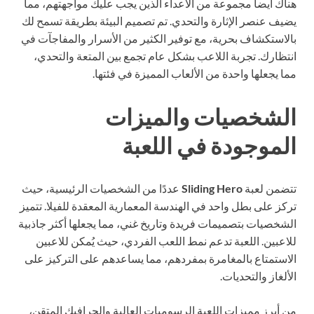
اك أيضاً مجموعة من الأعداء الذين يجب عليك مواجهتهم، مما
يف عنصر الإثارة والتحدي. تم تصميم البيئة بطريقة تسمح لك
لاستكشاف بحرية، مع توفير الكثير من الأسرار والمفاجآت في
تظارك. تجربة اللاعب بشكل عام تجمع بين المتعة والتحدي،
ا يجعلها واحدة من الألعاب المميزة في فئتها.
لشخصيات والميزات
لموجودة في اللعبة
ضمن لعبة
Sliding Hero
عددًا من الشخصيات الرئيسية، حيث
كز على بطل واحد في الهندسة المعمارية المعقدة للفيلا. تتميز
شخصيات بتصميمات فريدة وتاريخ غني، مما يجعلها أكثر جاذبية
اعبين. اللعبة تدعم نمط اللعب الفردي، حيث يُمكن للاعبين
استمتاع بالمغامرة بمفردهم، مما يساعدهم على التركيز على
ألغاز والتحديات.
 أبرز مميزات اللعبة الرسوميات العالية والجرافيك المتقن،