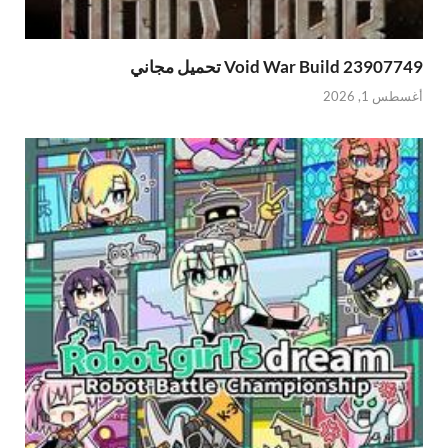
Void War Build 239077 تحميل مجاني
طس 1, 2026