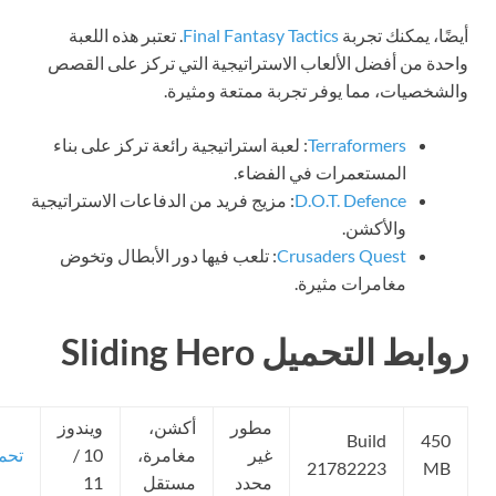
ضًا، يمكنك تجربة
Final Fantasy Tactics
. تعتبر هذه اللعبة
حدة من أفضل الألعاب الاستراتيجية التي تركز على القصص
لشخصيات، مما يوفر تجربة ممتعة ومثيرة.
Terraformers
: لعبة استراتيجية رائعة تركز على بناء
المستعمرات في الفضاء.
D.O.T. Defence
: مزيج فريد من الدفاعات الاستراتيجية
والأكشن.
Crusaders Quest
: تلعب فيها دور الأبطال وتخوض
مغامرات مثيرة.
ابط التحميل Sliding Hero
مطور
أكشن،
ويندوز
Build
450
غير
مغامرة،
10 /
تحميل
21782223
MB
محدد
مستقل
11