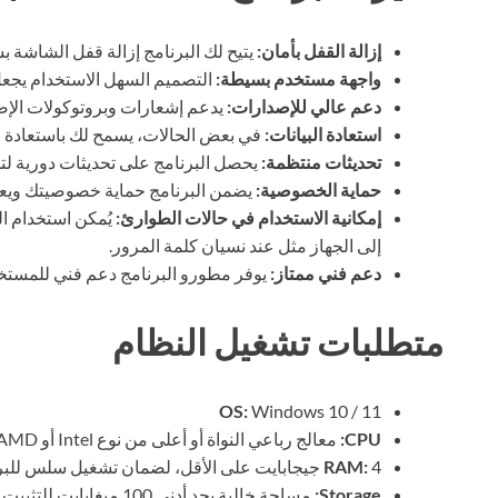
إزالة القفل بأمان:
يتيح لك البرنامج إزالة قفل الشاشة ب
واجهة مستخدم بسيطة:
التصميم السهل الاستخدام يجعل 
دعم عالي للإصدارات:
يدعم إشعارات وبروتوكولات الإصدار
استعادة البيانات:
في بعض الحالات، يسمح لك باستعادة الب
تحديثات منتظمة:
يحصل البرنامج على تحديثات دورية لتحس
حماية الخصوصية:
يضمن البرنامج حماية خصوصيتك وي
إمكانية الاستخدام في حالات الطوارئ:
يُمكن استخدام ال
إلى الجهاز مثل عند نسيان كلمة المرور.
دعم فني ممتاز:
يوفر مطورو البرنامج دعم فني للمستخ
متطلبات تشغيل النظام
OS:
Windows 10 / 11
CPU:
معالج رباعي النواة أو أعلى من نوع Intel أو AMD، مما يضمن الأداء الجيد أثناء الاستخدام.
4 جيجابايت على الأقل، لضمان تشغيل سلس للبرنامج دون أي تأخير.
RAM:
Storage:
مساحة خالية بحد أدنى 100 ميغابايت للتثبيت واحتياجات النظام الأخرى.