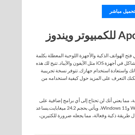
تحميل مباشر
تح الهواتف الذكية والأجهزة اللوحية المعطلة بكلمة
مرور. يعتبر البرنامج حلاً لكثير من المستخدمين الذين يواجهون مشاكل في أجهزة iOS مثل الآيفون والآيباد. تتيح لك هذه
ناتك واستعادة استخدام جهازك. تتوفر نسخة تجريبية
 يمكنك التعرف على المزيد حول كيفية استخدامه من
ة تثبيت مستقلة، مما يعني أنك لن تحتاج إلى أي برامج إضافية على
نظام التشغيل الخاص بك. يتوافق البرنامج مع كل من Windows 10 وWindows 11، ويأتي بحجم 24.2 ميغابايت.يساعد
 طريقة ذكية وفعالة، مما يجعله ضرورة للكثيرين،