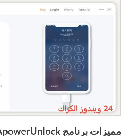
مميزات برنامج ApowerUnlock