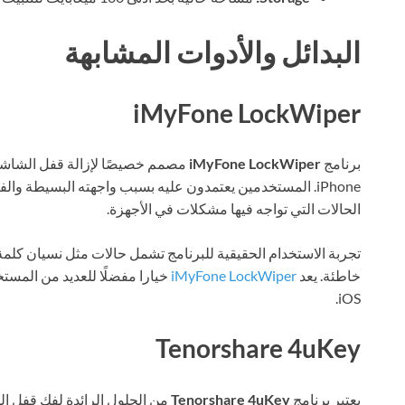
البدائل والأدوات المشابهة
iMyFone LockWiper
برنامج
iMyFone LockWiper
مصمم خصيصًا لإزالة قفل الشاشة م
iPhone. المستخدمين يعتمدون عليه بسبب واجهته البسيطة وال
الحالات التي تواجه فيها مشكلات في الأجهزة.
تجربة الاستخدام الحقيقية للبرنامج تشمل حالات مثل نسيان كلمة
خاطئة. يعد
iMyFone LockWiper
خيارا مفضلًا للعديد من المس
iOS.
Tenorshare 4uKey
يعتبر برنامج
Tenorshare 4uKey