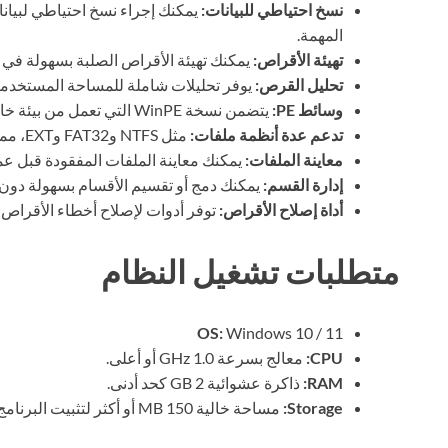
نسخ احتياطي للبيانات:
يمكنك إجراء نسخ احتياطي لبيان
المهمة.
تهيئة الأقراص:
يمكنك تهيئة الأقراص الصلبة بسهولة في 
تحليل القرص:
يوفر تحليلات شاملة للمساحة المستخدمة
وسائط PE:
يتضمن نسخة WinPE التي تعمل من بيئة خالية من نظام التشغيل، مما يوفر لك مزيدًا من المرونة.
تدعم عدة أنظمة ملفات:
مثل NTFS وFAT32 وEXT، مما يجعلها مناسبة للعديد من الاستخدامات المختلفة.
معاينة الملفات:
يمكنك معاينة الملفات المفقودة قبل عمل
إدارة القسم:
يمكنك دمج أو تقسيم الأقسام بسهولة دون ف
أداة إصلاح الأقراص:
توفر أدوات لإصلاح أخطاء الأقراص و
متطلبات تشغيل النظام
OS:
Windows 10 / 11
CPU:
معالج بسرعة 1.0 GHz أو أعلى.
RAM:
ذاكرة عشوائية 2 GB كحد أدنى.
Storage:
مساحة خالية 150 MB أو أكثر لتثبيت البرنامج.