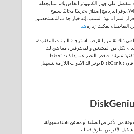
منفصل على جهاز الكمبيوتر الخاص بك، مما يجعله
مثاليًا للاستخدام على كل من نظامي Windows 10 و Windows 11. يوفر البرنامج إصدارًا تجريبيًا مجانيًا يسمح
رار الشراء. لهذا السبب، إنه خيار جذاب للمستخدمين
من التفاصيل، يمكنك زيارة
هنا
.
ا في ذلك تقسيم القرص، استرجاع البيانات المفقودة،
ام لكل من المبتدئين والمحترفين، مما يتيح لك
تقنية عميقة. فبغض النظر عما إذا كنت تخطط
لاستعادة الملفات المحذوفة أو تقسيم القرص الصلب الخاص بك، فإن DiskGenius يوفر لك الأدوات اللازمة لتسهيل
 الأقراص الصلبة أو مفاتيح USB بسهولة.
 تشكيل الأقراص بطرق فعالة.