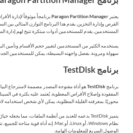
يعتبر
Paragon Partition Manager
برنامجاً موثوقاً لإدارة ال
القرص وإدارة التخزين. يقدم هذا البرنامج التوازن المثالي بين السه
المستخدمين. يقدم للمستخدمين أدوات مبتكرة تتيح لهم إدارة الم
يستخدمه الكثير من المستخدمين لتغيير حجم الأقسام وتأمين البي
سهولة ومرونة. بفضل واجهته البسيطة، يمكن للمستخدمين الجدد ال
برنامج TestDisk
برنامج
TestDisk
هو أداة مفتوحة المصدر مصممة لاسترجاع البي
المفقودة وإصلاح الأقراص المعطوبة. يُعتمد عليه بكثرة في السينا
محوريًا. بمعرفته القليلة المطلوبة، يمكن لأي شخص استخدامه لا
يتميز TestDisk بدعمه للعديد من أنظمة الملفات، مما يجعل
نظام Windows، أو Linux، أو Mac. إنه أداة
الوصول السريع للمعلومات الهامة.