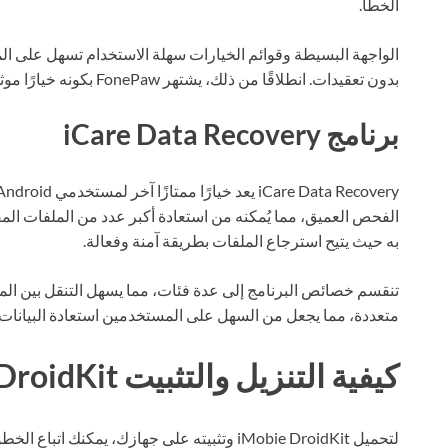
الخطأ.
الواجهة البسيطة وقوائم الخيارات سهلة الاستخدام تسهل على ا
بدون تعقيدات. انطلاقًا من ذلك، يشتهر FonePaw بكونه خيارًا موثوقًا به وحلًا فعالًا لمشكلات فقد البيانات.
برنامج iCare Data Recovery
به حيث يتيح استرجاع الملفات بطريقة آمنة وفعالة.
متعددة، مما يجعل من السهل على المستخدمين استعادة البيانات
كيفية التنزيل والتثبيت iMobie DroidKit
لتحميل iMobie DroidKit وتثبيته على جهازك، يمكنك اتباع الخطوات التالية: