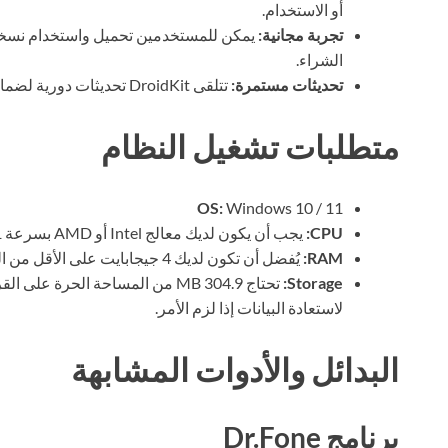
أو الاستخدام.
تجربة مجانية:
يمكن للمستخدمين تحميل واستخدام نسخة مج
الشراء.
تحديثات مستمرة:
تتلقى DroidKit تحديثات دورية لضمان تحسين الأداء وإضافة ميزات جديدة.
متطلبات تشغيل النظام
OS:
Windows 10 / 11
CPU:
يجب أن يكون لديك معالج Intel أو AMD بسرعة 1 GHz على الأقل لتشغيل البرنامج بسلاسة.
RAM:
يُفضل أن تكون لديك 4 جيجابايت على الأقل من الذاكرة العشوائية للحصول على أداء أفضل.
Storage:
تحتاج 304.9 MB من المساحة الحرة
لاستعادة البيانات إذا لزم الأمر.
البدائل والأدوات المشابهة
برنامج Dr.Fone