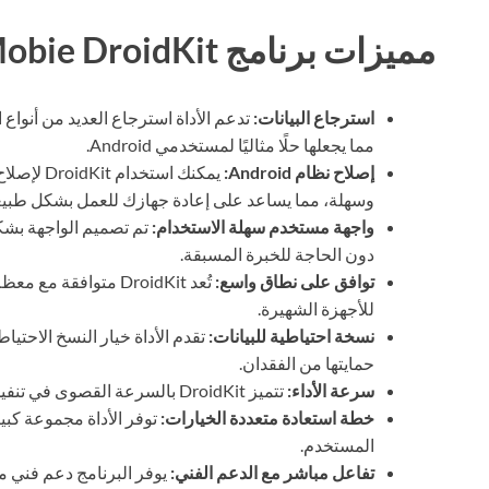
مميزات برنامج iMobie DroidKit
استرجاع البيانات:
تدعم الأداة استرجاع العديد من أنواع 
مما يجعلها حلًا مثاليًا لمستخدمي Android.
إصلاح نظام Android:
يمكنك است
وسهلة، مما يساعد على إعادة جهازك للعمل بشكل طبي
واجهة مستخدم سهلة الاستخدام:
تم تصميم الواجهة بش
دون الحاجة للخبرة المسبقة.
توافق على نطاق واسع:
للأجهزة الشهيرة.
نسخة احتياطية للبيانات:
تقدم الأداة خيار النسخ الاحتي
حمايتها من الفقدان.
سرعة الأداء:
تتميز DroidKit بالسرعة القصوى في تنفيذ العمليات، مما يوفر الوقت والجهد للمستخدمين.
خطة استعادة متعددة الخيارات:
توفر الأداة مجموعة كبي
المستخدم.
تفاعل مباشر مع الدعم الفني:
يوفر البرنامج دعم فني م