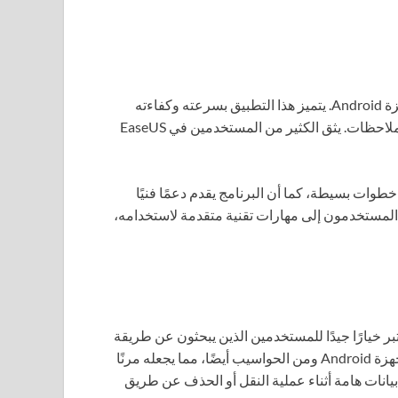
EaseUS MobiSaver هو أداة شهيرة أخرى لاستعادة البيانات لأجهزة Android. يتميز هذا التطبيق بسرعته وكفاءته
العالية في استرجاع البيانات المحذوفة مثل الصور، الرسائل، والملاحظات. يثق الكثير من المستخدمين في EaseUS
ادة بياناتهم في عدة خطوات بسيطة، كما أن البرنامج يقدم دعمًا فنيًا
ج المستخدمون إلى مهارات تقنية متقدمة لاستخدامه،
 البيانات، يُعتبر خيارًا جيدًا للمستخدمين الذين يبحثون عن طريقة
سريعة وآمنة لاسترجاع ملفاتهم. يسمح البرنامج بالاستعادة من أجهزة Android ومن الحواسيب أيضًا، مما يجعله مرنًا
 للأشخاص الذين فقدوا بيانات هامة أثناء عملية النقل أو الحذف عن طريق