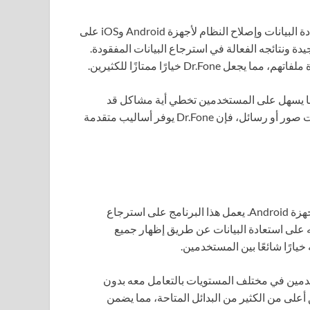
برنامج Dr.Fone هو بديل يوفر مجموعة شاملة من الأدوات لاستعادة البيانات وإصلاح النظام لأجهزة Android وiOS على
ة ونتائجه الفعالة في استرجاع البيانات المفقودة.
 خيارًا ممتازًا للكثيرين.
مًا لتقديم العون، مما يسهل على المستخدمين تخطي أية مشاكل قد
تواجههم أثناء الاسترجاع. سواء كنت في حاجة إلى استرجاع ملفات صور أو رسائل، فإن Dr.Fone يوفر أساليب متقدمة
يعتبر برنامج Tenorshare UltData أداة قوية لاستعادة البيانات لأجهزة Android. يعمل هذا البرنامج على استرجاع
 بسهولة وكفاءة. أهم ما يميز UltData هو قدرته على استعادة البيانات عن طريق إظهار جميع
يارًا شائعًا بين المستخدمين.
خدمين في مختلف المستويات بالتعامل معه بدون
أعلى من الكثير من البدائل المتاحة، مما يضمن