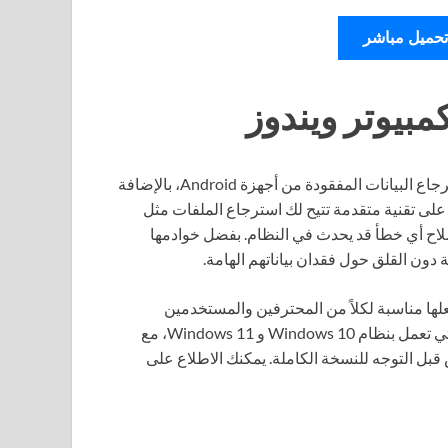
تحميل مباشر
iMobie DroidKit هي أداة متكاملة تسهل على المستخدمين استرجاع البيانات المفقودة من أجهزة Android، بالإضافة
على تقنية متقدمة تتيح لك استرجاع الملفات مثل
صلاح أي خطأ قد يحدث في النظام. بفضل خوادمها
ون القلق حول فقدان بياناتهم الهامة.
عة، مما يجعلها مناسبة لكلاً من المحترفين والمستخدمين
العاديين. تتوافر هذه الأداة بتثبيت مستقل على أجهزة الكمبيوتر التي تعمل بنظام Windows 10 و Windows 11، مع
بل التوجه للنسخة الكاملة. يمكنك الاطلاع على