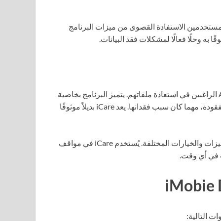
لمستخدمين الاستفادة القصوى من ميزات البرنامج
iCare Data Recovery يعد خيارًا ممتازًا آخر لمستخدمي Android الراغبين في استعادة ملفاتهم. يتميز البرنامج بخاصية
الفحص العميق، مما يُمكنه من استعادة أكبر عدد من الملفات المفقودة، مهما كان سبب فقدانها. يعد iCare بديلاً موثوقًا
تنقسم خصائص البرنامج إلى عدة فئات، مما يسهل التنقل بين الميزات والخيارات المختلفة. يُستخدم iCare في مواقف
 في أي وقت.