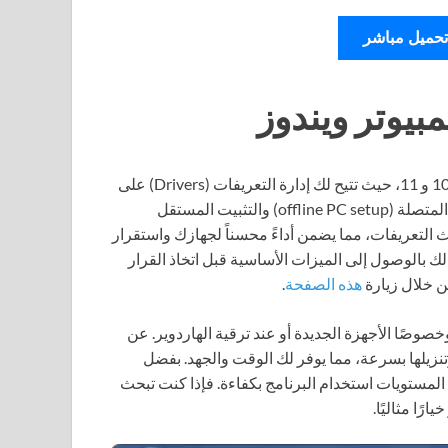
تحميل مباشر
هو أداة مهمة لمستخدمي نظام ويندوز 10 و 11، حيث تتيح لك إدارة التعريفات (Drivers) على
جهاز الكمبيوتر الخاص بك بسهولة ويسر. من خلال الإعدادات غير المتصلة (offline PC setup) والتثبيت المستقل
كامل في تحديث التعريفات، مما يضمن أداءً محسناً لجهازك واستقرار
البرنامج بنسخة تجريبية مجانية (free trial) تسمح لك بالوصول إلى الميزات الأساسية قبل اتخاذ القرار
ن خلال زيارة
هذه الصفحة
.
خصوصًا الأجهزة الجديدة أو عند ترقية الهاردوير. عن
كشاف التحديثات وتنزيلها بسرعة، مما يوفر لك الوقت والجهد. بفضل
مستويات استخدام البرنامج بكفاءة. فإذا كنت تبحث