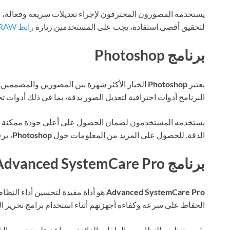
يستخدمه المصورون المحترفون لإجراء تعديلات سريعة وفعالة، وهو
لتحقيق أقصى استفادة، يجب على المستخدمين زيارة
رابط ON1 Photo RAW
برنامج Photoshop
يعتبر
Photoshop
الخيار الأكثر شهرة بين المصورين والمصممين، 
البرنامج أدوات احترافية لتعديل الصور بدقة، بما في ذلك أدوات ت
يستخدمه المستخدمون لضمان الحصول على أعلى جودة ممكنة لصورة
الدقة. للحصول على المزيد من المعلومات حول
Photoshop
، ير
برنامج Advanced SystemCare Pro
Advanced SystemCare Pro
هو أداة مفيدة لتحسين أداء النظام
الحفاظ على سرعة وكفاءة أجهزتهم أثناء استخدام برامج تحرير 
يقوم بتنظيف النظام من الملفات الزائدة ويساعد على تحسين الذ