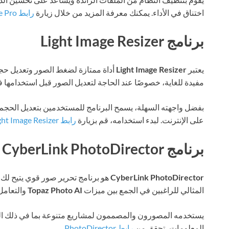
اختناق في الأداء. يمكنك معرفة المزيد من خلال زيارة
رابط Advanced SystemCare Pro
برنامج Light Image Resizer
يعتبر
Light Image Resizer
أداة ممتازة لضغط الصور وتعديل حجمه
مفيدة للغاية، خصوصًا عند الحاجة لتعديل الصور قبل استخدامها 
بفضل واجهته السهلة، يسمح البرنامج للمستخدمين بتعديل الحجم 
على الإنترنت. لبدء استخدامه، قم بزيارة
رابط Light Image Resizer
برنامج CyberLink PhotoDirector
CyberLink PhotoDirector
هو برنامج تحرير صور قوي يتيح لك إ
المثالي للراغبين في الجمع بين ميزات
Topaz Photo AI
والتعامل
يستخدمه المصورون والمصممون لمشاريع متنوعة بما في ذلك الت
المعلومات، تحقق من
رابط PhotoDirector
.