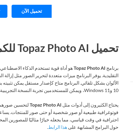
تحميل الآن
تحميل Topaz Photo AI للكمبيوتر ويندوز
برنامج
Topaz Photo AI
هو أداة قوية تستخدم الذكاء الاصطنا
التقليدية. يوفر البرنامج ميزات متعددة لتحرير الصور مثل إزالة 
10 وWindows 11، ويمكن للمستخدمين تجربة النسخة التجريبية المجانية من خلال الموقع الرسمي للبرنامج.
يحتاج الكثيرون إلى أدوات مثل
Topaz Photo AI
لتحسين صورهم ال
فوتوغرافية طبيعية أو صور شخصية أو حتى صور للمنتجات. يساعد 
احترافية في وقت قياسي، مما يجعله خيارًا مثاليًا للمصورين المح
حول البرامج المشابهة على
هذا الرابط
.