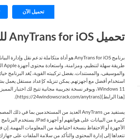
تحميل الآن
تحميل AnyTrans for iOS للكمبيوتر ويندوز
طريقة
والموسيقى، والمستندات. بفضل تركيبته القوية، يُعَد البرنامج خيار
Windows 11، ويوفر نسخة تجريبية مجانية تتيح لك اختبار 
[هذا الرابط](https://24windowscrack.com/anytrans).
يستفيد من AnyTrans العديد من المستخدمين بما ف
كبيرة من البيانات على هواتفهم 
الأجهزة أو الاحتفاظ بنسخة احتياطية من المعلومات المهمة. إن فا
تتعداها إلى إدارة المحتوى والتأكد من سلامة الملفات على جهازك