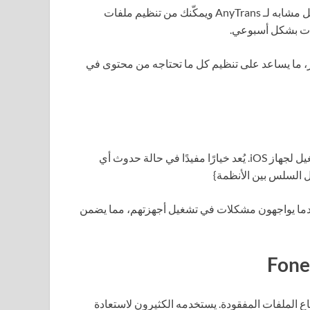
حلاً مثاليًا لإدارة ملفات iOS براحة تامة. يعمل بشكل مشابه لـ AnyTrans ويمكّنك من تنظيم ملفات
فات بشكل أسبوعي.
مزامنة بين أجهزة iOS والكمبيوتر، ما يساعد على تنظيم كل ما تحتاجه من محتوى في
تُستخدم لاستعادة وتحويل نظام التشغيل لجهاز iOS. يُعد خيارًا مفيدًا في حالة حدوث أي
ل السلس بين الأنظمة}
ما يواجهون مشكلات في تشغيل أجهزتهم، مما يضمن
جاع الملفات المفقودة. يستخدمه الكثيرون لاستعادة