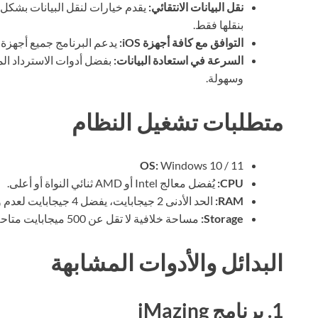
نقل البيانات الانتقائي:
يقدم خيارات لنقل البيانات بشكل ا
بنقلها فقط.
التوافق مع كافة أجهزة iOS:
يدعم البرنامج جميع أجهزة iOS، بما في ذلك iPhone وiPad وiPod.
السرعة في استعادة البيانات:
بفضل أدوات الاسترداد ال
وسهولة.
متطلبات تشغيل النظام
OS:
Windows 10 / 11
CPU:
يُفضل معالج Intel أو AMD ثنائي النواة أو أعلى.
RAM:
الحد الأدنى 2 جيجابايت، يفضل 4 جيجابايت لعدم وجود مشاكل في الأداء.
Storage:
مساحة خلافية لا تقل عن 500 ميجابايت متاحة لتثبيت البرنامج.
البدائل والأدوات المشابهة
1. برنامج iMazing