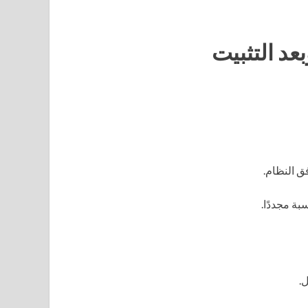
عد التثبيت
ق النظام.
بة مجددًا.