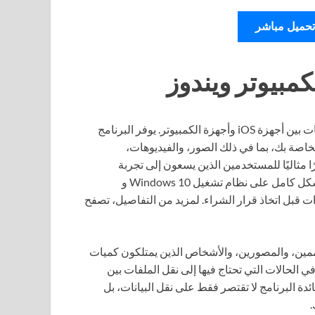
تحميل مباشر
برنامج AnyTrans for iOS هو أداة متكاملة تدعم نقل وإدارة البيانات بين أجهزة iOS وأجهزة الكمبيوتر. يوفر البرنامج
 سهلة لتنظيم، ومزامنة، واستعادة محتوى أجهزة Apple الخاصة بك، بما في ذلك الصور، والفيديوهات،
ًا مثاليًا للمستخدمين الذين يسعون إلى تجربة
استخدام أفضل مع أجهزتهم. يمكن تنزيله كإعداد مستقل يعمل بشكل كامل على نظام تشغيل Windows 10 و
المميزات قبل اتخاذ قرار الشراء. لمزيد من التفاصيل، تصفح
ي ذلك المصممين، والمصورين، والأشخاص الذين يمتلكون كميات
أو أجهزة iPad. يستخدم البرنامج في الحالات التي تحتاج فيها إلى نقل الملفات بين
ئدة البرنامج لا تقتصر فقط على نقل البيانات، بل
.